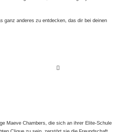
as ganz anderes zu entdecken, das dir bei deinen
ige Maeve Chambers, die sich an ihrer Elite-Schule
ebten Clique zu sein, zerstört sie die Freundschaft