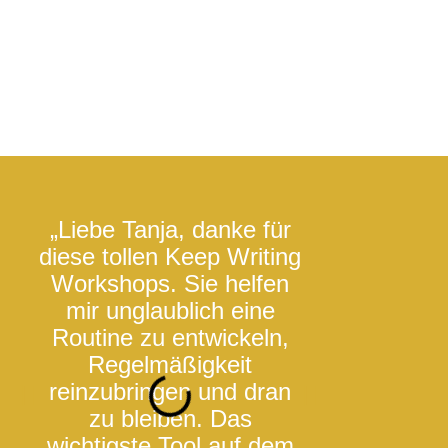
„Liebe Tanja, danke für
„Ich bin seh
diese tollen Keep Writing
dass du uns
Workshops. Sie helfen
wieder Aufgab
mir unglaublich eine
vor denen ic
Routine zu entwickeln,
Respekt hab
Regelmäßigkeit
merke 'Ah, d
reinzubringen und dran
und macht S
zu bleiben. Das
Schreiben v
wichtigste Tool auf dem
sich dadurch 