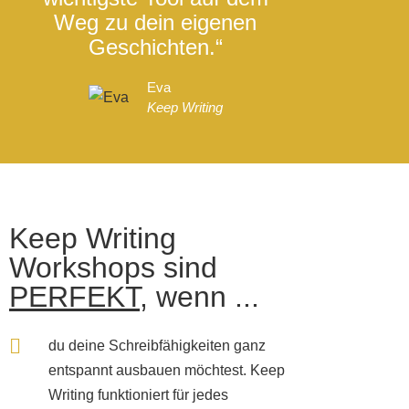
Weg zu dein eigenen
auch 
Geschichten.“
Selbstvert
Eva
Manu
Keep Writing
Happy
Keep Writing
Workshops sind
PERFEKT
, wenn ...
du deine Schreibfähigkeiten ganz
entspannt ausbauen möchtest. Keep
Writing funktioniert für jedes