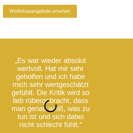
Workshopangebote ansehen
„Es war wieder absolut
„Liebe Tanja,
wertvoll. Hat mir sehr
großes Dank
geholfen und ich habe
den Raum st
mich sehr wertgeschätzt
hältst, damit
gefühlt. Die Kritik wird so
und noch m
lieb rübergebracht, dass
fließen darf! 
man genau weiß, was zu
die wundervo
tun ist und sich dabei
dein
nicht schlecht fühlt.“
Schreibwork
seid der K