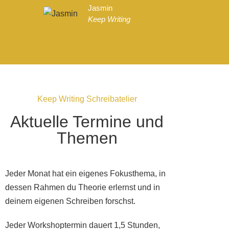
Jasmin
Keep Writing
Celina
Keep W
Keep Writing Schreibatelier
Aktuelle Termine und
Themen
Jeder Monat hat ein eigenes Fokusthema, in
dessen Rahmen du Theorie erlernst und in
deinem eigenen Schreiben forschst.
Jeder Workshoptermin dauert 1,5 Stunden,