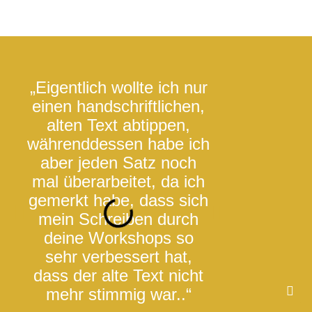
„Eigentlich wollte ich nur
„Dein Settin
einen handschriftlichen,
Anleitung sin
alten Text abtippen,
das Miteinan
währenddessen habe ich
Gruppe ein S
aber jeden Satz noch
in dem ein l
mal überarbeitet, da ich
Miteinan
gemerkt habe, dass sich
wichtigste G
mein Schreiben durch
ist.
deine Workshops so
Eva
sehr verbessert hat,
Keep Wri
dass der alte Text nicht
mehr stimmig war..“