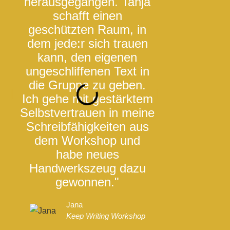
herausgegangen. Tanja
meinen Sch
schafft einen
einzigartig 
geschützten Raum, in
hätte vorh
dem jede:r sich trauen
gedacht, da
kann, den eigenen
kurzer Zeit
ungeschliffenen Text in
Leichtigkei
die Gruppe zu geben.
Geschichte 
Ich gehe mit gestärktem
kann, die Cha
Selbstvertrauen in meine
Leben ruft,
Schreibfähigkeiten aus
nach dem 
dem Workshop und
noch weite
habe neues
Katja
Handwerkszeug dazu
Keep Wr
gewonnen."
Jana
Keep Writing Workshop