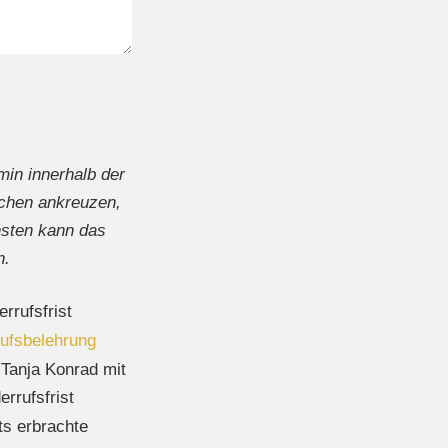
min innerhalb der
chen ankreuzen
,
nsten kann das
n.
rrufsfrist
ufsbelehrung
 Tanja Konrad mit
errufsfrist
its erbrachte